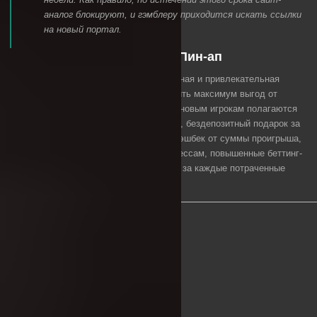
аналог блокируют, и гэмблеру приходится искать ссылки
на новый портал.
Бонусная политика Клуба Пин-ап
В казино PIN UP действует нестандартная и привлекательная
бонус-программа, позволяющая получить максимум выгод от
пользования платформой. Активным и новым игрокам полагаются
фриспины и фрибеты, стартовый бонус, бездепозитный подарок за
совершение определенных действий, кэшбек от суммы проигрыша,
100% к выигрышу по сыгравшим Экспрессам, повышенные беттинг-
коэффициенты, персональные подарки за каждые потраченные
5000 рублей и многое другое.