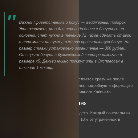
ограничивается 30 тыс. рублей.
Важно! Приветственный бонус — вейджерный подарок.
Это означает, что для перевода денег с бонусного на
основной счет нужно в течение 72 часов сделать ставок
в автоматы на сумму, в 50 раз превышающую бонус. На
размер ставки установлено ограничение — 300 рублей.
Отыгрыш бонуса в букмекерской конторе назначен в
размере х5. Деньги нужно прокрутить в Экспрессах в
течение 1 месяца.
Приветственный бонус на депозит начисляется сразу же после
внесения средств на счет. Получить более подробную информацию
о бонусах можно в разделе «Бонусы» Личного Кабинета.
Кешбэк каждую неделю до 10%
Кешбэк — это возврат проигранных средств. Каждый понедельник
на ваш бонусный счет упадет сумма до 10% от утраченных в
слотах ставок.
Особенности кешбэка