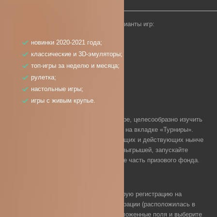
В казино присутствуют следующие варианты игр:
новинки 2020-2021 года;
классические и 3D-эмуляторы;
топ-игры за неделю и месяца;
рулетка;
настольные игры;
игры с живым крупье.
Тем, кто желает поучаствовать в турнире, целесообразно изучить
информацию о проводимом состязании на вкладке «Турниры».
Перейдя на неё, вы узнаете о предстоящих и действующих нынче
турнирах. Знакомьтесь с условиями розыгрышей, запускайте
конкретные слоты и скорее выигрывайте часть призового фонда.
Регистрация на сайте
Для игры на деньги нужно пройти быструю регистрацию на
платформе. Активируйте кнопку регистрации (расположилась в
правом верхнем углу), заполните предложенные поля и выберите