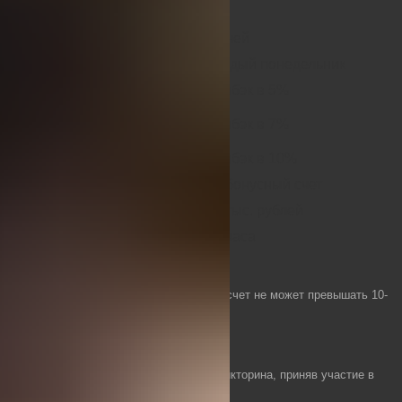
Период, за который
7 дней
насчитывается бонус
Время начисления бонуса
каждый понедельник
Размер проигрыша от 2,5
кешбэк в 5%
тыс. рублей
Размер проигрыша от 12,5
кешбэк в 7%
тыс. рублей
Размер проигрыша от 50
кешбэк в 10%
тыс. рублей
Начисление
на бонусный счет
Максимальная сумма
50 тыс. рублей
возврата
Время отыгрыша
72 часа
Вейджер
х3
После отыгрыша перевод на основной счет не может превышать 10-
кратный размер кешбэка.
Фриспины по средам
Каждую неделю в среду проводится викторина, приняв участие в
которой можно выиграть фриспины.