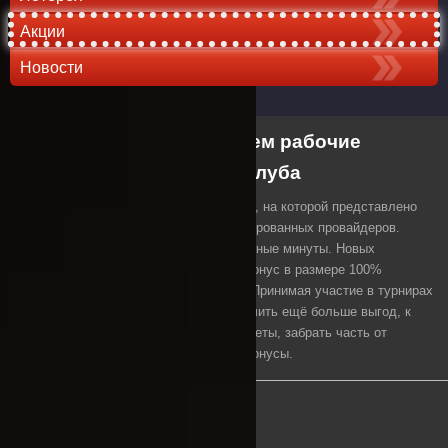
Акции
Новости
Пин-ап казино: используем рабочие
зеркала официального Клуба
Пин-ап — топовая гэмблинг-платформа, на которой представлено
более 4 тысяч автоматов от 27 лицензированных провайдеров.
Создать аккаунт на ней можно в считанные минуты. Новых
пользователей ждет приветственный бонус в размере 100%
депозита, но не более 25 тыс. рублей. Принимая участие в турнирах
и квизах (викотринах), вы можете получить ещё больше выгод, к
примеру, выиграть фриспины или фрибеты, забрать часть от
разыгрываемого миллиона, получить бонусы.