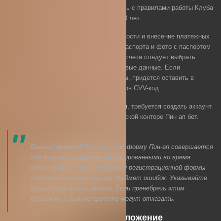
валюту счета. Обязательно согласитесь с правилами работы Клуба
и подтвердите, что вам исполнилось 18 лет.
Не забывайте про идентификацию личности и внесение платежных
данных. Клубу нужно переслать скан паспорта и фото с паспортом
в руках. Во время первого пополнения счета следует выбрать
платежную систему и указать финансовые данные. Если
планируете перечислять деньги с карты, придется оставить в
специальной поле платежных реквизитов CVV-код.
Тем, кто намерен заниматься беттингом, требуется создать аккаунт
в ЦУПИС-2 и подключиться к букмекерской конторе Пин ап бет.
Важный момент! Вход на платформу Пин-ап совершается
под логином и паролем, сформированными во время
регистрации. Перед отправкой регистрационной формы
совершите её вычитку на предмет ошибок. Указывайте
только правдивые данные. Если пренебречь этим
правилом, в выводе средств могут отказать.
Загружаем мобильное приложение