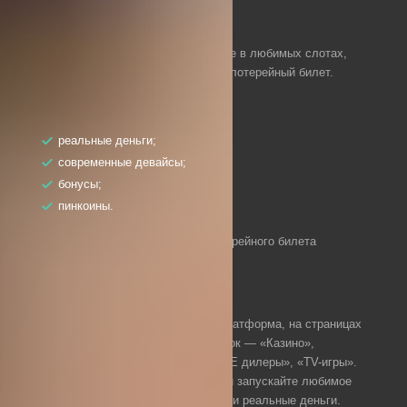
Дополнительные призы
За каждые 5 тыс. рублей, поставленные в любимых слотах,
гэмблеру полагается беспроигрышный лотерейный билет.
В рамках лотереи разыгрываются:
реальные деньги;
современные девайсы;
бонусы;
пинкоины.
Время действия беспроигрышного лотерейного билета
ограничивается 10 днями.
Игровой ассортимент
Пин-ап — многопрофильная игровая платформа, на страницах
которой присутствует несколько вкладок — «Казино»,
«Киберспорт», «Ставки на спорт», «LIVE дилеры», «TV-игры».
Выбирайте интересующий вас раздел и запускайте любимое
развлечение на виртуальные фишки или реальные деньги.