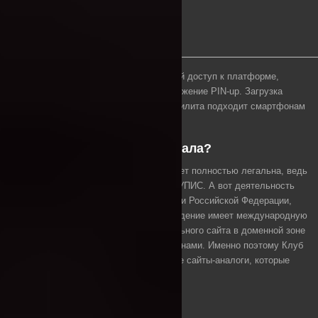
Тем, кто желает всегда иметь под рукой доступ к платформе,
рекомендуем скачать мобильное приложение PIN-up. Загрузка
программы совершается бесплатно. Утилита подходит смартфонам
с ОС ИОС и Андроид.
Где найти актуальные зеркала?
Работа букмекерской конторы Пин ап бет полностью легальна, ведь
организация подключена ко второму ЦУПИС. А вот деятельность
казино PIN-UP запрещена на территории Российской Федерации,
даже не взирая на то, что игорное заведение имеет международную
лицензию о. Кюрасао. Работа официального сайта в доменной зоне
.ru блокируется контролирующими органами. Именно поэтому Клуб
PIN-UP регулярно разрабатывает новые сайты-аналоги, которые
называются зеркалами.