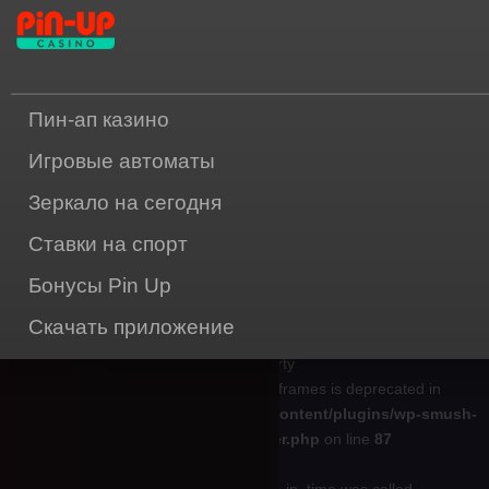
Deprecated
: Constant FILTER_SANITIZE_STRING is deprecated in
/home/wheeefqz/pin-up-play.net/wp-content/plugins/wp-smush-
pro/core/modules/helpers/class-parser.php
on line
229
Пин-ап казино
Deprecated
: Constant FILTER_SANITIZE_STRING is deprecated in
Игровые автоматы
/home/wheeefqz/pin-up-play.net/wp-content/plugins/wp-smush-
pro/core/modules/helpers/class-parser.php
on line
234
Зеркало на сегодня
Deprecated
: Creation of dynamic property
Ставки на спорт
Smush\Core\Modules::$webp is deprecated in
/home/wheeefqz/pin-
Бонусы Pin Up
up-play.net/wp-content/plugins/wp-smush-pro/core/class-
modules.php
on line
95
Скачать приложение
Deprecated
: Creation of dynamic property
Smush\Core\Modules\Helpers\Parser::$iframes is deprecated in
/home/wheeefqz/pin-up-play.net/wp-content/plugins/wp-smush-
pro/core/modules/helpers/class-parser.php
on line
87