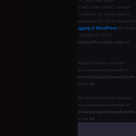
Notice
: Function _load_textdomain_just_in_time was called
incorrectly
. Translation loading for the
breadcrumb-navxt
domain
was triggered too early. This is usually an indicator for some code in
the plugin or theme running too early. Translations should be loaded at
the
init
action or later. Please see
Debugging in WordPress
for more
information. (This message was added in version 6.7.0.) in
/home/wheeefqz/pin-up-play.net/wp-includes/functions.php
on
line
6170
Deprecated
: Optional parameter $args declared before required
parameter $endpoint is implicitly treated as a required parameter in
/home/wheeefqz/pin-up-play.net/wp-content/plugins/breadcrumb-
navxt/class.bcn_rest_controller.php
on line
64
Deprecated
: Optional parameter $override declared before required
parameter $endpoint is implicitly treated as a required parameter in
/home/wheeefqz/pin-up-play.net/wp-content/plugins/breadcrumb-
navxt/class.bcn_rest_controller.php
on line
64